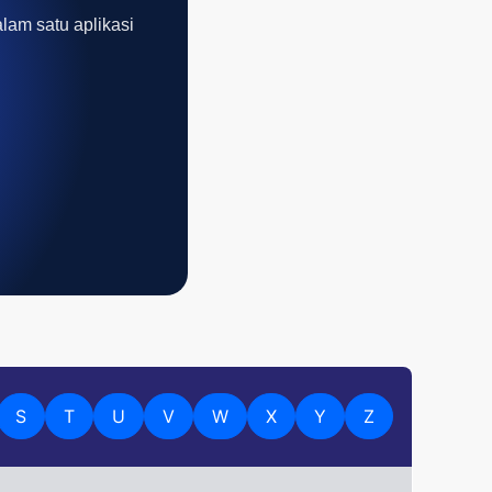
alam satu aplikasi
S
T
U
V
W
X
Y
Z