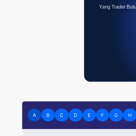
Yang Trader Butuh
A
B
C
D
E
F
G
H