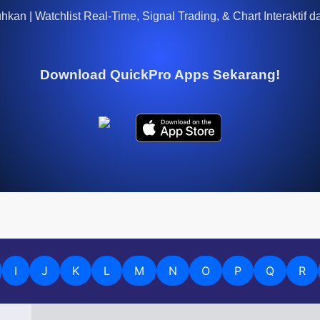
kan | Watchlist Real-Time, Signal Trading, & Chart Interaktif d
Download QuickPro Apps Sekarang!
I
J
K
L
M
N
O
P
Q
R