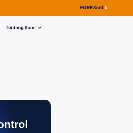
FOREXimf
kini menjadi
QuickP
Tentang Kami
ontrol