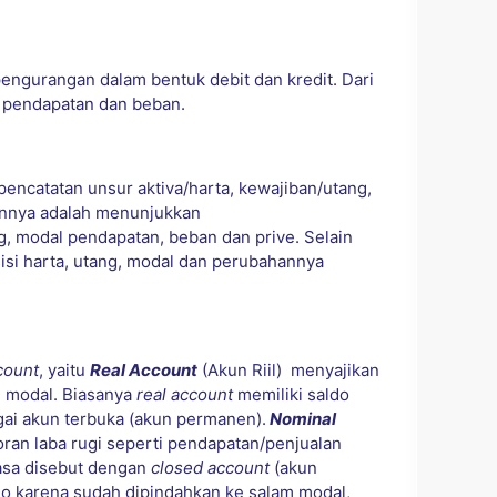
engurangan dalam bentuk debit dan kredit. Dari
, pendapatan dan beban.
encatatan unsur aktiva/harta, kewajiban/utang,
ainnya adalah menunjukkan
, modal pendapatan, beban dan prive. Selain
si harta, utang, modal dan perubahannya
count
, yaitu
Real Account
(Akun Riil)
menyajikan
n modal. Biasanya
real account
memiliki saldo
gai akun terbuka (akun permanen).
Nominal
ran laba rugi seperti pendapatan/penjualan
asa disebut dengan
closed account
(akun
aldo karena sudah dipindahkan ke salam modal,