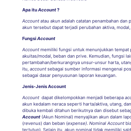
Apa itu
Account
?
Account
atau akun adalah catatan penambahan dan p
akun tersebut dapat terjadi perubahan aktiva, modal
Fungsi
Account
Account
memiliki fungsi untuk menunjukkan tempat p
akuitas/modal, beban dan prive. Kemudian, fungsi l
pertambahan/berkurangnya unsur-unsur harta, utang
itu,
account
sebagai sumber informasi mengenai posi
sebagai dasar penyusunan laporan keuangan.
Jenis-Jenis Account
Account
dapat dikelompokkan menjadi beberapa
ac
akun kedalam neraca seperti harta/aktiva, utang, da
dibuka kembali ditahun berikutnya dan disebut seba
Account
(Akun Nominal) menyajikan akun dalam lapo
(
revenus
) dan beban (
expense)
.
Nominal Account
bi
tertutup). Selain itu, akun nominal tidak memiliki s