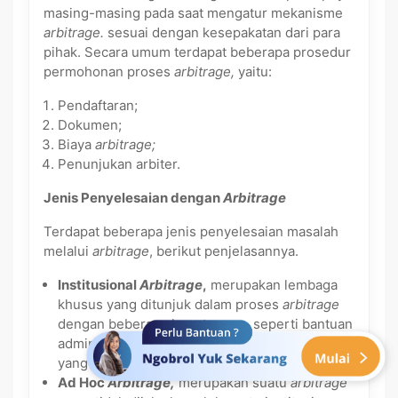
masing-masing pada saat mengatur mekanisme
arbitrage.
sesuai dengan kesepakatan dari para
pihak. Secara umum terdapat beberapa prosedur
permohonan proses
arbitrage,
yaitu:
Pendaftaran;
Dokumen;
Biaya
arbitrage;
Penunjukan arbiter.
Jenis Penyelesaian dengan
Arbitrage
Terdapat beberapa jenis penyelesaian masalah
melalui
arbitrage
, berikut penjelasannya.
Institusional
Arbitrage
,
merupakan lembaga
khusus yang ditunjuk dalam proses
arbitrage
dengan beberapa keuntungan, seperti bantuan
administratif, aturan ditetapkan, dan proses
yang tepat waktu.
Ad Hoc
Arbitrage,
merupakan
suatu
arbitrage