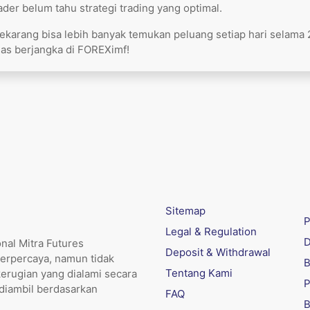
der belum tahu strategi trading yang optimal.
karang bisa lebih banyak temukan peluang setiap hari selama
mas berjangka
di FOREXimf!
Sitemap
P
Legal & Regulation
D
nal Mitra Futures
Deposit & Withdrawal
erpercaya, namun tidak
B
Tentang Kami
kerugian yang dialami secara
P
 diambil berdasarkan
FAQ
B