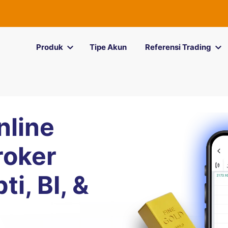
Produk
Tipe Akun
Referensi Trading
nline
roker
i, BI, &