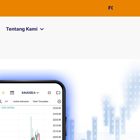
FOREXimf
kini me
Tentang Kami