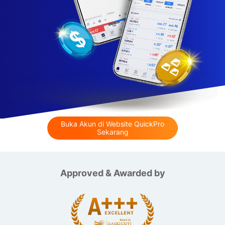
Buka Akun di Website QuickPro
Sekarang
quickpro.co.id
Approved & Awarded by