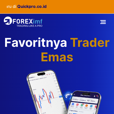
u di
Quickpro.co.id
Favoritnya
Trader
Emas