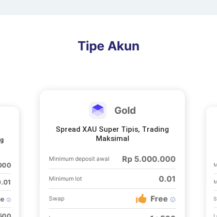
Tipe Akun
Gold
Spread XAU Super Tipis, Trading
Maksimal
ng
Rp 5.000.000
Minimum deposit awal
000
M
0.01
Minimum lot
0.01
M
Free
Swap
ee
 500
L