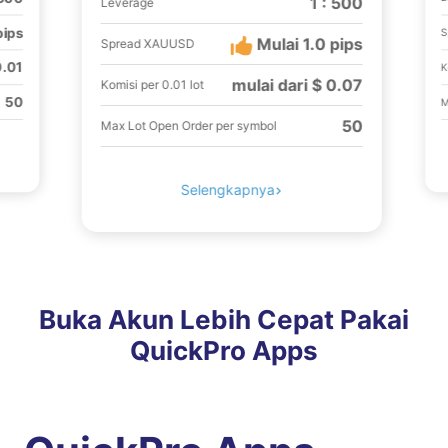
1 : 500
Leverage
pips
S
Mulai 1.0 pips
Spread XAUUSD
0.01
K
mulai dari $ 0.07
Komisi per 0.01 lot
50
M
50
Max Lot Open Order per symbol
Selengkapnya
Buka Akun Lebih Cepat Pakai
QuickPro Apps