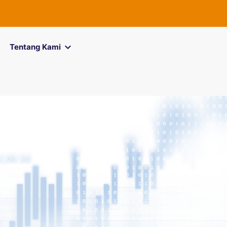
FOREXimf
kin
Tentang Kami