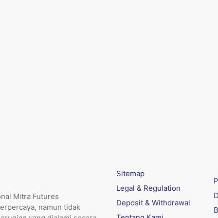
Sitemap
P
Legal & Regulation
D
nal Mitra Futures
Deposit & Withdrawal
erpercaya, namun tidak
B
Tentang Kami
kerugian yang dialami secara