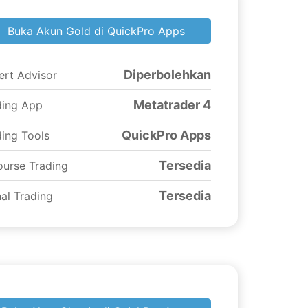
Buka Akun Gold di QuickPro Apps
Diperbolehkan
ert Advisor
Metatrader 4
ding App
QuickPro Apps
ding Tools
Tersedia
ourse Trading
Tersedia
al Trading