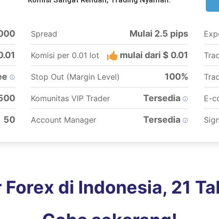
Komisi Sangat Rendah, Trading Nyaman
.
.000
Mulai 2.5 pips
Spread
Exp
0.01
mulai dari $ 0.01
Komisi per 0.01 lot
Tra
ee
100%
Stop Out (Margin Level)
Tra
 500
Tersedia
Komunitas VIP Trader
E-c
50
Tersedia
Account Manager
Sign
r Forex di Indonesia, 21 T