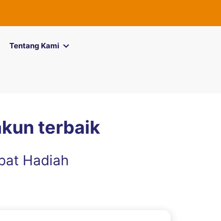
FOREXimf
kin
Tentang Kami
akun terbaik
pat Hadiah