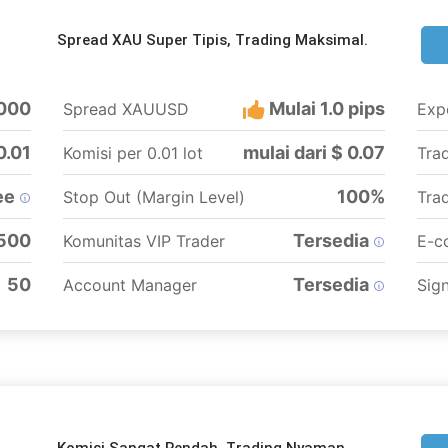
Spread XAU Super Tipis, Trading Maksimal.
.000
Mulai 1.0 pips
Spread XAUUSD
Exp
0.01
mulai dari $ 0.07
Komisi per 0.01 lot
Tra
ee
100%
Stop Out (Margin Level)
Tra
 500
Tersedia
Komunitas VIP Trader
E-c
50
Tersedia
Account Manager
Sign