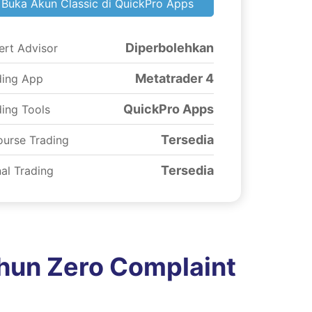
Buka Akun Classic di QuickPro Apps
Diperbolehkan
ert Advisor
Metatrader 4
ding App
QuickPro Apps
ding Tools
Tersedia
ourse Trading
Tersedia
al Trading
ahun Zero Complaint