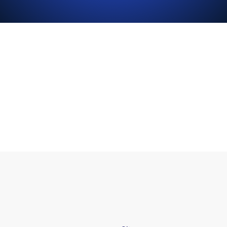
akun mikro indonesia
akun mikro modal kecil