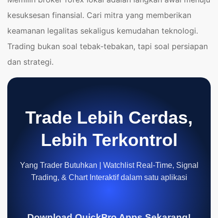
kesuksesan finansial. Cari mitra yang memberikan
keamanan legalitas sekaligus kemudahan teknologi.
Trading bukan soal tebak-tebakan, tapi soal persiapan
dan strategi.
Trade Lebih Cerdas,
Lebih Terkontrol
Yang Trader Butuhkan | Watchlist Real-Time, Signal
Trading, & Chart Interaktif dalam satu aplikasi
Download QuickPro Apps Sekarang!