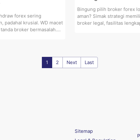
?
Bingung pilih broker forex l
hdraw forex sering
aman? Simak strategi memil
n, padahal krusial. WD macet
broker legal, fasilitas lengkap
i tanda broker bermasalah....
1
2
Next
Last
Sitemap
P