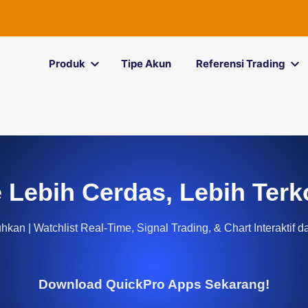
Produk
Tipe Akun
Referensi Trading
 Lebih Cerdas, Lebih Terk
kan | Watchlist Real-Time, Signal Trading, & Chart Interaktif d
Download QuickPro Apps Sekarang!