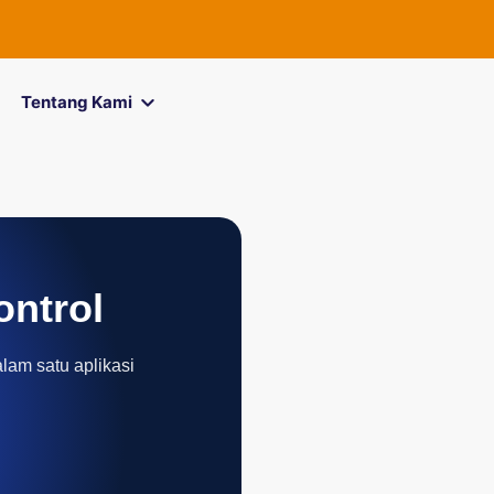
FOREXimf
ki
Tentang Kami
ontrol
alam satu aplikasi