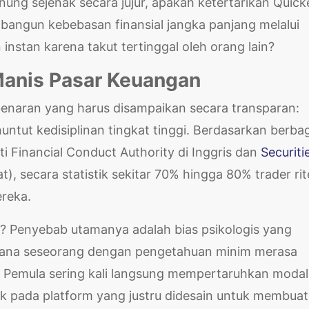
ung sejenak secara jujur, apakah ketertarikan Quick
mbangun kebebasan finansial jangka panjang melalui
 instan karena takut tertinggal oleh orang lain?
i Manis Pasar Keuangan
ebenaran yang harus disampaikan secara transparan:
untut kedisiplinan tingkat tinggi. Berdasarkan berba
ti Financial Conduct Authority di Inggris dan
Securiti
t), secara statistik sekitar 70% hingga 80% trader rit
reka.
i? Penyebab utamanya adalah bias psikologis yang
 mana seseorang dengan pengetahuan minim merasa
Pemula sering kali langsung mempertaruhkan modal r
bak pada platform yang justru didesain untuk membuat