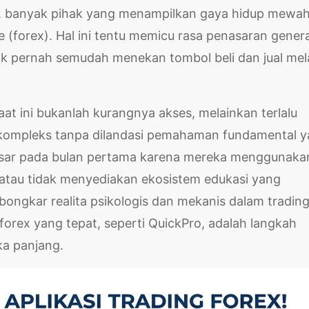
al, banyak pihak yang menampilkan gaya hidup mewa
ge (forex). Hal ini tentu memicu rasa penasaran gener
dak pernah semudah menekan tombol beli dan jual mela
at ini bukanlah kurangnya akses, melainkan terlalu
kompleks tanpa dilandasi pemahaman fundamental 
asar pada bulan pertama karena mereka menggunaka
i, atau tidak menyediakan ekosistem edukasi yang
embongkar realita psikologis dan mekanis dalam trading
orex yang tepat, seperti QuickPro, adalah langkah
ka panjang.