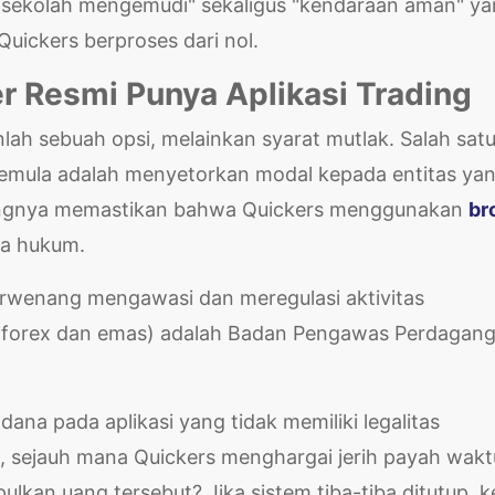
as "sekolah mengemudi" sekaligus "kendaraan aman" y
uickers berproses dari nol.
r Resmi Punya Aplikasi Trading
lah sebuah opsi, melainkan syarat mutlak. Salah sat
 pemula adalah menyetorkan modal kepada entitas ya
pentingnya memastikan bahwa Quickers menggunakan
br
ra hukum.
erwenang mengawasi dan meregulasi aktivitas
 forex dan emas) adalah Badan Pengawas Perdagan
dana pada aplikasi yang tidak memiliki legalitas
, sejauh mana Quickers menghargai jerih payah wakt
kan uang tersebut? Jika sistem tiba-tiba ditutup, k