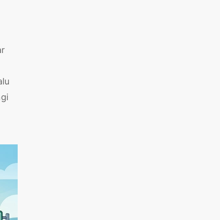
ar
alu
gi