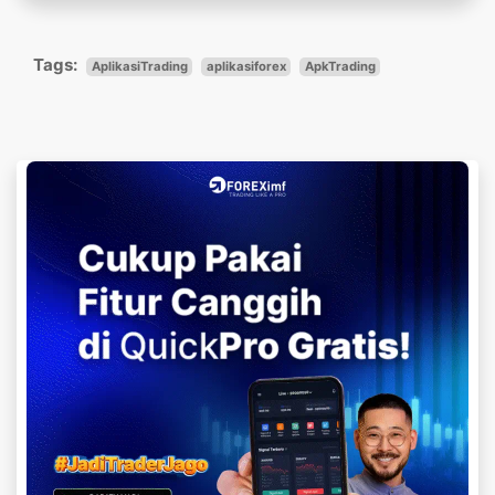
Tags:
AplikasiTrading
aplikasiforex
ApkTrading