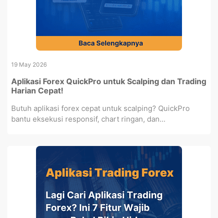
19 May 2026
Aplikasi Forex QuickPro untuk Scalping dan Trading
Harian Cepat!
Butuh aplikasi forex cepat untuk scalping? QuickPro
bantu eksekusi responsif, chart ringan, dan...