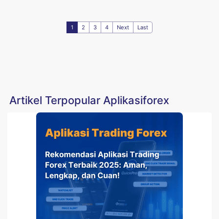
1
2
3
4
Next
Last
Artikel Terpopular Aplikasiforex