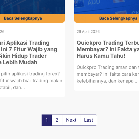
026
29 April 2026
ri Aplikasi Trading
Quickpro Trading Terbu
Ini 7 Fitur Wajib yang
Membayar? Ini Fakta y
Bikin Hidup Trader
Harus Kamu Tahu!
 Lebih Mudah
Quickpro Trading aman dan t
pilih aplikasi trading forex?
membayar? Ini fakta cara ker
fitur wajib biar trading makin
kelebihannya, dan kenapa...
stabil, dan...
1
2
Next
Last