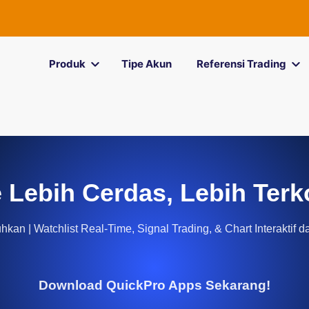
Produk
Tipe Akun
Referensi Trading
 Lebih Cerdas, Lebih Terk
kan | Watchlist Real-Time, Signal Trading, & Chart Interaktif d
Download QuickPro Apps Sekarang!