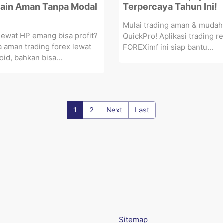
ain Aman Tanpa Modal
Terpercaya Tahun Ini!
Mulai trading aman & mudah
lewat HP emang bisa profit?
QuickPro! Aplikasi trading r
ra aman trading forex lewat
FOREXimf ini siap bantu...
id, bahkan bisa...
1
2
Next
Last
Sitemap