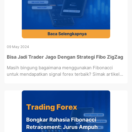
09 May 2024
Bisa Jadi Trader Jago Dengan Strategi Fibo ZigZag
Masih bingung bagaimana menggunakan Fibonacci
untuk mendapatkan signal forex terbaik? Simak artikel...