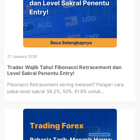
27 January 2026
Trader Wajib Tahu! Fibonacci Retracement dan
Level Sakral Penentu Entry!
Fibonacci Retracement sering meleset? Pelajari cara
pakai level sakral 38.2%, 50%, 61.8% untuk...