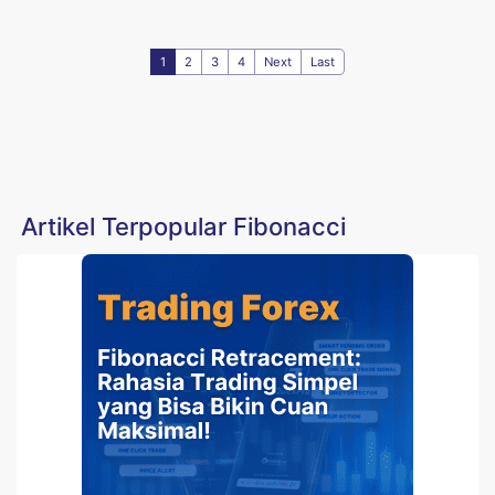
1
2
3
4
Next
Last
Artikel Terpopular Fibonacci