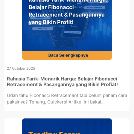
27 October 2025
Rahasia Tarik-Menarik Harga: Belajar Fibonacci
Retracement & Pasangannya yang Bikin Profiat!
Udah tahu Fibonacci Retracement tapi belum paham cara
pakainya? Tenang, Quickers! Artikel ini bakal...