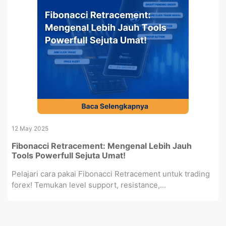
12 May 2025
Fibonacci Retracement: Mengenal Lebih Jauh
Tools Powerfull Sejuta Umat!
Pelajari cara pakai Fibonacci Retracement untuk trading
forex! Temukan level support, resistance,...