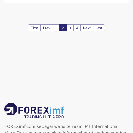
First
Prev
1
2
3
4
Next
Last
FOREXimf.com sebagai website resmi PT International
Mitra Futures menyediakan informasi berdasarkan sumber