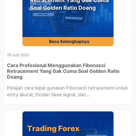
29 July 2025
Cara Profesional Menggunakan Fibonacci
Retracement Yang Gak Cuma Soal Golden Ratio
Doang
Pelajari cara tepat gunakan Fibonacci retracement untuk
entry akurat, hindari false signal, dan...