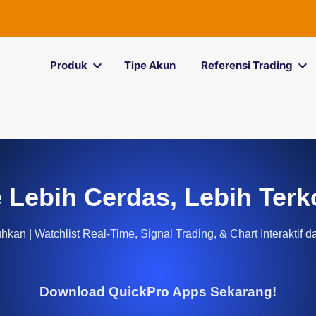
Produk
Tipe Akun
Referensi Trading
 Lebih Cerdas, Lebih Terk
kan | Watchlist Real-Time, Signal Trading, & Chart Interaktif d
Download QuickPro Apps Sekarang!