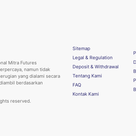
Sitemap
P
Legal & Regulation
D
nal Mitra Futures
Deposit & Withdrawal
erpercaya, namun tidak
B
Tentang Kami
kerugian yang dialami secara
P
 diambil berdasarkan
FAQ
B
Kontak Kami
ights reserved.