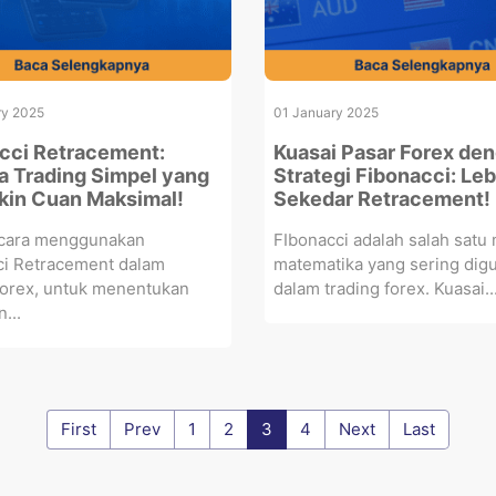
ry 2025
01 January 2025
cci Retracement:
Kuasai Pasar Forex de
a Trading Simpel yang
Strategi Fibonacci: Leb
ikin Cuan Maksimal!
Sekedar Retracement!
i cara menggunakan
FIbonacci adalah salah satu
ci Retracement dalam
matematika yang sering dig
forex, untuk menentukan
dalam trading forex. Kuasai..
...
First
Prev
1
2
3
4
Next
Last