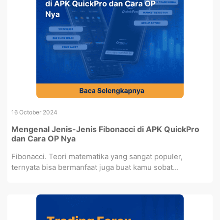
16 October 2024
Mengenal Jenis-Jenis Fibonacci di APK QuickPro
dan Cara OP Nya
Fibonacci. Teori matematika yang sangat populer,
ternyata bisa bermanfaat juga buat kamu sobat...