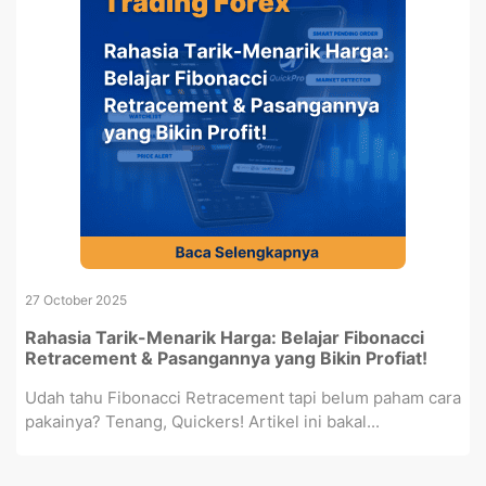
27 October 2025
Rahasia Tarik-Menarik Harga: Belajar Fibonacci
Retracement & Pasangannya yang Bikin Profiat!
Udah tahu Fibonacci Retracement tapi belum paham cara
pakainya? Tenang, Quickers! Artikel ini bakal...