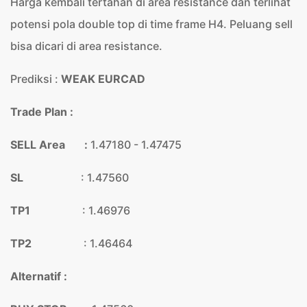
Harga kembali tertahan di area resistance dan terlihat
potensi pola double top di time frame H4. Peluang sell
bisa dicari di area resistance.
Prediksi :
WEAK EURCAD
Trade Plan :
SELL Area :
1.47180 - 1.47475
SL
: 1.47560
TP1
: 1.46976
TP2
: 1.46464
Alternatif :