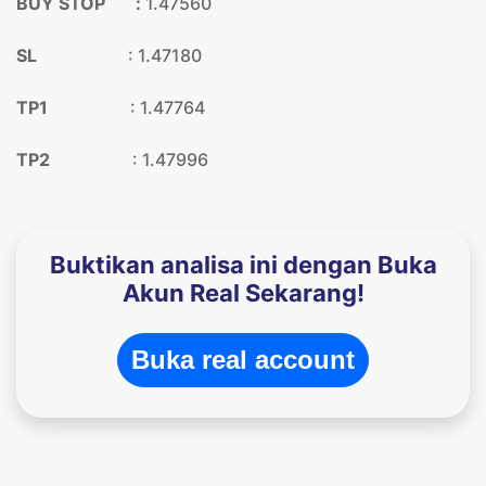
BUY STOP :
1.47560
SL
: 1.47180
TP1
: 1.47764
TP2
: 1.47996
Buktikan analisa ini dengan Buka
Akun Real Sekarang!
Buka real account