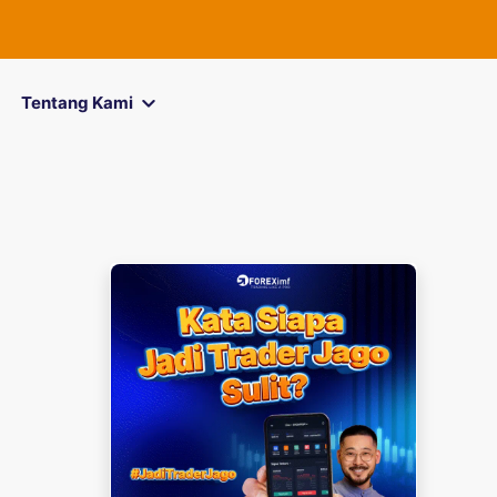
FOREXimf
kin
Tentang Kami