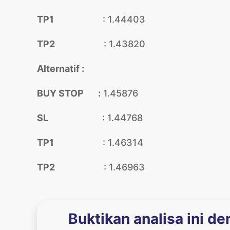
TP1
: 1.44403
TP2
: 1.43820
Alternatif :
BUY STOP :
1.45876
SL
: 1.44768
TP1
: 1.46314
TP2
: 1.46963
Buktikan analisa ini d