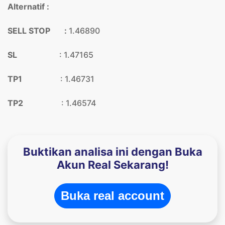
Alternatif :
SELL STOP :
1.46890
SL
: 1.47165
TP1
: 1.46731
TP2
: 1.46574
Buktikan analisa ini dengan Buka
Akun Real Sekarang!
Buka real account