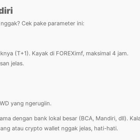
iri
 nggak? Cek pake parameter ini:
oknya (T+1). Kayak di FOREXimf, maksimal 4 jam.
an jelas.
WD yang ngerugiin.
ama dengan bank lokal besar (BCA, Mandiri, dll). Kal
ng atau crypto wallet nggak jelas, hati-hati.