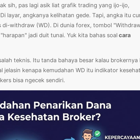
sih, pas lagi asik liat grafik trading yang ijo-ijo,
" Di layar, angkanya kelihatan gede. Tapi, angka itu c
ias di-withdraw (WD). Di dunia forex, tombol "Withdra
harapan" jadi duit tunai. Yuk kita bahas soal
cara
lah teknis. Itu tanda bahaya besar kalau brokernya 
akal jelasin kenapa kemudahan WD itu indikator keseha
kers bisa ngecek sendiri.