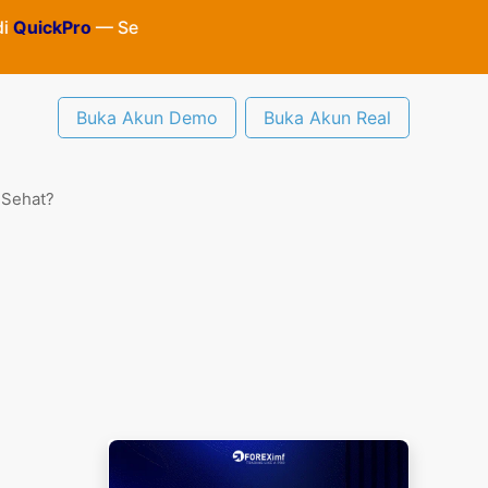
ro
— Semua aktivitas dan informasi terbaru di
Quickpro.co.
Buka Akun Demo
Buka Akun Real
 Sehat?