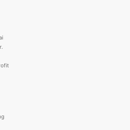
ai
r.
ofit
ng