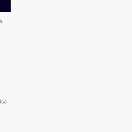
a
isa