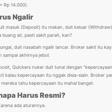
 = Rp 14.000).
arus Ngalir
it masuk (Deposit) itu makan, duit keluar (Withdraw)
buang air, pasti sakit parah, kan?
ngai, duit nasabah ngalir lancar. Broker sakit itu ka
 sampai akhirnya jebol.
osit, Quickers nuker duit tunai dengan "kepercayaan
ti kalau kepercayaan itu nggak disia-siain. Broker y
a mereka tahu kepercayaan itu mahal banget.
enapa Harus Resmi?
Karena ada aturannya.