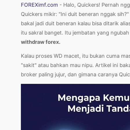
FOREXimf.com
- Halo, Quickers! Pernah nggak 
Quickers mikir: "Ini duit beneran nggak sih?
bakal jadi duit beneran kalau bisa ditarik al
itu sakral banget. Itu jembatan yang ngubah "
withdraw forex.
Kalau proses WD macet, itu bukan cuma masa
"sakit" atau bahkan mau nipu. Artikel ini b
broker paling jujur, dan gimana caranya Quic