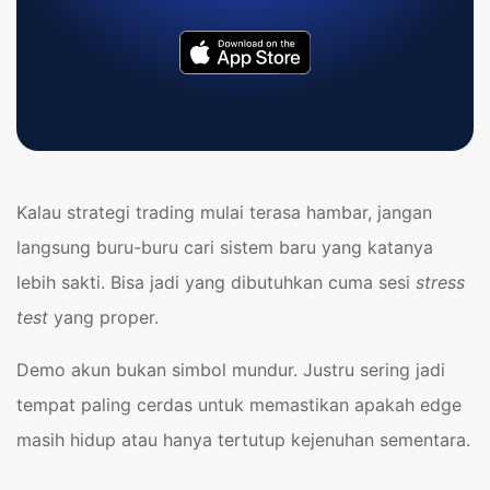
Kalau strategi trading mulai terasa hambar, jangan
langsung buru-buru cari sistem baru yang katanya
lebih sakti. Bisa jadi yang dibutuhkan cuma sesi
stress
test
yang proper.
Demo akun bukan simbol mundur. Justru sering jadi
tempat paling cerdas untuk memastikan apakah edge
masih hidup atau hanya tertutup kejenuhan sementara.