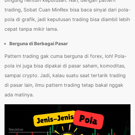
trading, Sobat Cuan MinRex bisa baca sinyal dari pola-
pola di grafik, jadi keputusan trading bisa diambil lebih
cepat tanpa mikir lama.
Berguna di Berbagai Pasar
Pattern trading gak cuma berguna di forex, loh! Pola-
pola ini juga bisa dipakai di pasar saham, komoditas,
sampai crypto. Jadi, kalau suatu saat tertarik trading
di pasar lain, ilmu pattern trading tetap bakal nggak
ada matinya.