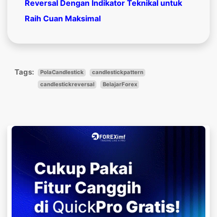
Reversal Dengan Indikator Teknikal untuk
Raih Cuan Maksimal
Tags:
PolaCandlestick
candlestickpattern
candlestickreversal
BelajarForex