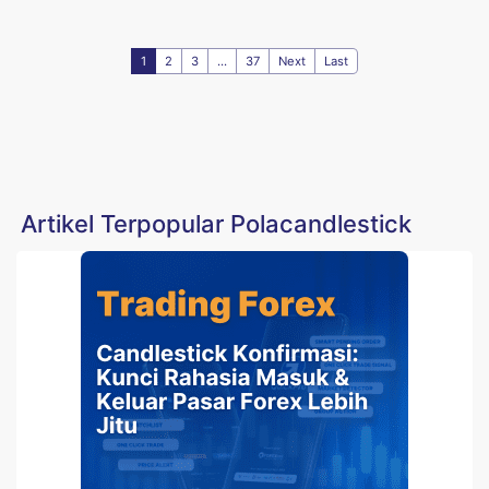
1
2
3
...
37
Next
Last
Artikel Terpopular Polacandlestick