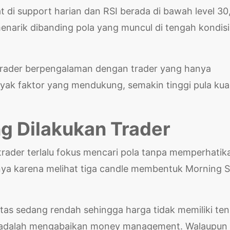
t di support harian dan RSI berada di bawah level 30
menarik dibanding pola yang muncul di tengah kondisi
trader berpengalaman dengan trader yang hanya
yak faktor yang mendukung, semakin tinggi pula kual
g Dilakukan Trader
trader terlalu fokus mencari pola tanpa memperhatik
nya karena melihat tiga candle membentuk Morning S
itas sedang rendah sehingga harga tidak memiliki te
in adalah mengabaikan money management. Walaupun