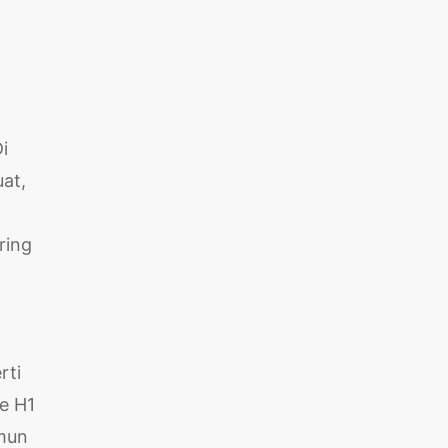
i
uat,
ring
rti
e H1
amun