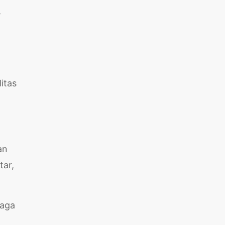
,
itas
an
tar,
naga