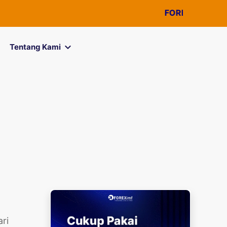
FOREXimf
kini menjad
Tentang Kami
ari