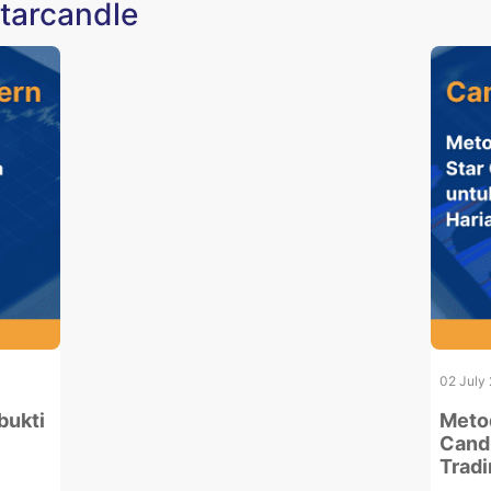
starcandle
02 July
bukti
Metod
Candl
Tradi