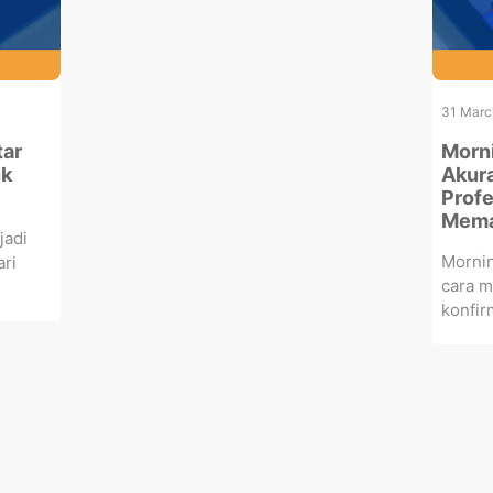
31 Marc
tar
Morni
uk
Akura
Profe
Mema
jadi
Mornin
ari
cara m
konfirm