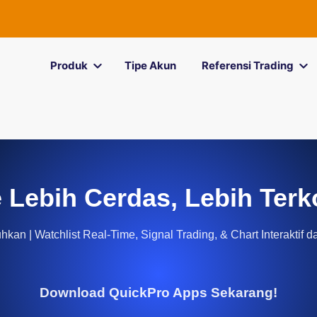
Produk
Tipe Akun
Referensi Trading
 Lebih Cerdas, Lebih Terk
kan | Watchlist Real-Time, Signal Trading, & Chart Interaktif d
Download QuickPro Apps Sekarang!