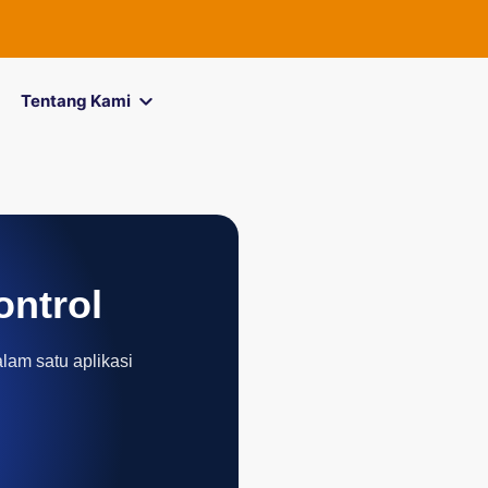
FOREXimf
kin
Tentang Kami
ontrol
alam satu aplikasi