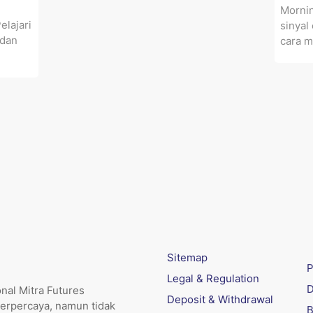
Mornin
elajari
sinyal 
 dan
cara m
Sitemap
P
Legal & Regulation
D
nal Mitra Futures
Deposit & Withdrawal
erpercaya, namun tidak
B