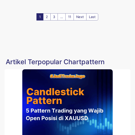
1
2
3
...
11
Next
Last
Artikel Terpopular Chartpattern