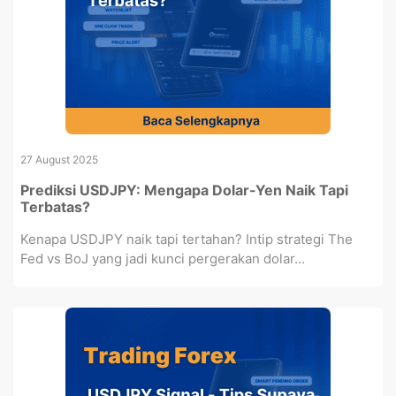
27 August 2025
Prediksi USDJPY: Mengapa Dolar-Yen Naik Tapi
Terbatas?
Kenapa USDJPY naik tapi tertahan? Intip strategi The
Fed vs BoJ yang jadi kunci pergerakan dolar...