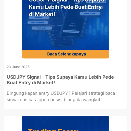
20 June 2025
USDJPY Signal - Tips Supaya Kamu Lebih Pede
Buat Entry di Market!
Bingung kapan entry USDJPY? Pelajari strategi baca
sinyal dan cara open posisi biar gak nyangkut...