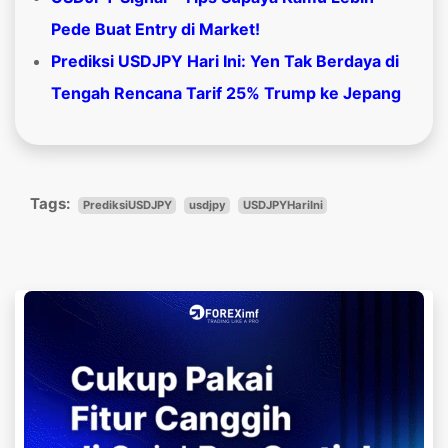
Pede Buat Entry di Market!
Prediksi USDJPY Hari Ini: Yen Tak Berdaya di
Tengah Rencana Tarif 25% Trump ke Jepang
Tags:
PrediksiUSDJPY
usdjpy
USDJPYHariIni