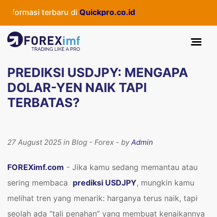
masi terbaru di
Quickpro.co.id
PREDIKSI USDJPY: MENGAPA
DOLAR-YEN NAIK TAPI
TERBATAS?
27 August 2025 in Blog - Forex - by
Admin
FOREXimf.com
- Jika kamu sedang memantau atau
sering membaca
prediksi USDJPY
, mungkin kamu
melihat tren yang menarik: harganya terus naik, tapi
seolah ada “tali penahan” yang membuat kenaikannya