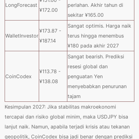
LongForecast
perlahan. Akhir tahun di
¥172.00
sekitar ¥165.00
Sangat optimis. Harga naik
¥173.87 -
WalletInvestor
terus hingga menembus
¥187.14
¥180 pada akhir 2027
Sangat bearish. Prediksi
resesi global dan
¥113.78 -
CoinCodex
penguatan Yen
¥138.08
menyebabkan penurunan
tajam
Kesimpulan 2027: Jika stabilitas makroekonomi
tercapai dan risiko global minim, maka USDJPY bisa
lanjut naik. Namun, apabila terjadi krisis atau tekanan
geopolitik, CoinCodex bisa jadi benar dengan prediksi