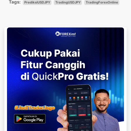
Tags:
PrediksiUSDJPY
TradingUSDJPY
TradingForexOnline