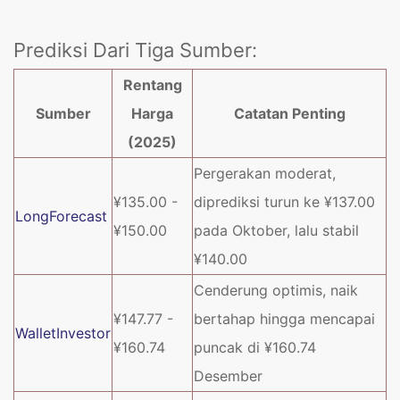
Prediksi Dari Tiga Sumber:
Rentang
Sumber
Harga
Catatan Penting
(2025)
Pergerakan moderat,
¥135.00 -
diprediksi turun ke ¥137.00
LongForecast
¥150.00
pada Oktober, lalu stabil
¥140.00
Cenderung optimis, naik
¥147.77 -
bertahap hingga mencapai
WalletInvestor
¥160.74
puncak di ¥160.74
Desember