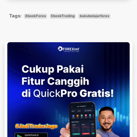
Tags:
EbookForex
EbookTrading
bukubelajarforex