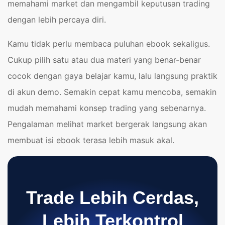
memahami market dan mengambil keputusan trading
dengan lebih percaya diri.
Kamu tidak perlu membaca puluhan ebook sekaligus.
Cukup pilih satu atau dua materi yang benar-benar
cocok dengan gaya belajar kamu, lalu langsung praktik
di akun demo. Semakin cepat kamu mencoba, semakin
mudah memahami konsep trading yang sebenarnya.
Pengalaman melihat market bergerak langsung akan
membuat isi ebook terasa lebih masuk akal.
Trade Lebih Cerdas,
Lebih Terkontrol