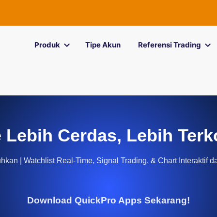
Produk
Tipe Akun
Referensi Trading
 Lebih Cerdas, Lebih Terk
kan | Watchlist Real-Time, Signal Trading, & Chart Interaktif d
Download QuickPro Apps Sekarang!