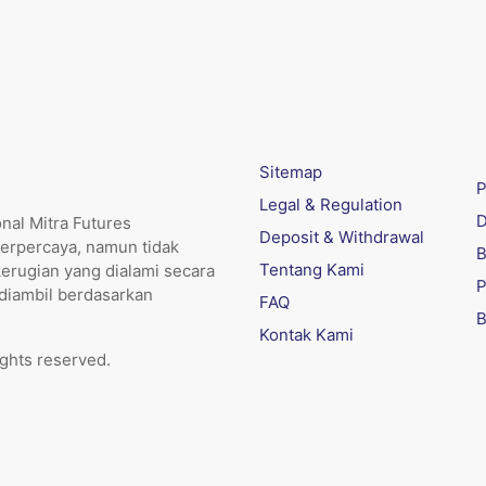
Sitemap
P
Legal & Regulation
D
nal Mitra Futures
Deposit & Withdrawal
erpercaya, namun tidak
B
Tentang Kami
kerugian yang dialami secara
P
 diambil berdasarkan
FAQ
B
Kontak Kami
ights reserved.