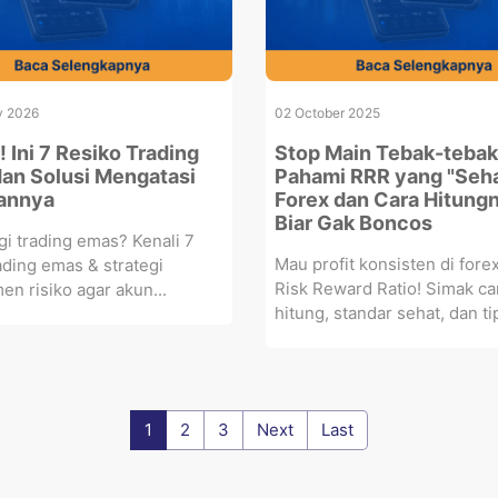
y 2026
02 October 2025
 Ini 7 Resiko Trading
Stop Main Tebak-tebak
an Solusi Mengatasi
Pahami RRR yang "Seha
annya
Forex dan Cara Hitung
Biar Gak Boncos
gi trading emas? Kenali 7
Mau profit konsisten di fore
rading emas & strategi
Risk Reward Ratio! Simak ca
n risiko agar akun...
hitung, standar sehat, dan tip
1
2
3
Next
Last