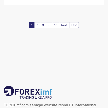
1
2
3
...
10
Next
Last
FOREXimf.com sebagai website resmi PT International