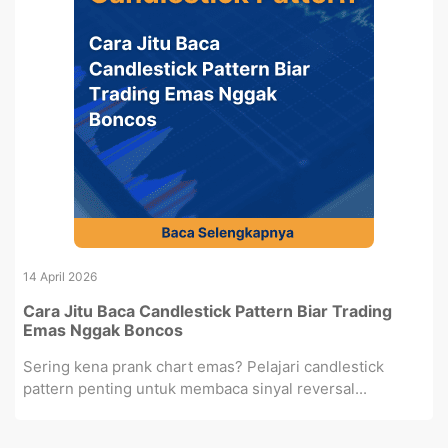
14 April 2026
Cara Jitu Baca Candlestick Pattern Biar Trading
Emas Nggak Boncos
Sering kena prank chart emas? Pelajari candlestick
pattern penting untuk membaca sinyal reversal...