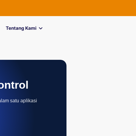
FOREXimf
k
Tentang Kami
ontrol
alam satu aplikasi