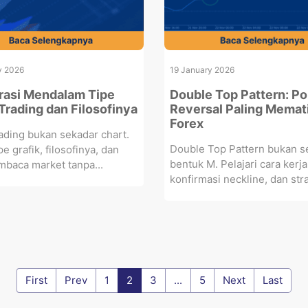
y 2026
19 January 2026
rasi Mendalam Tipe
Double Top Pattern: Po
 Trading dan Filosofinya
Reversal Paling Memati
Forex
rading bukan sekadar chart.
Double Top Pattern bukan s
pe grafik, filosofinya, dan
bentuk M. Pelajari cara kerja
baca market tanpa...
konfirmasi neckline, dan stra
First
Prev
1
2
3
...
5
Next
Last