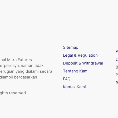
Sitemap
P
Legal & Regulation
D
nal Mitra Futures
Deposit & Withdrawal
erpercaya, namun tidak
B
Tentang Kami
kerugian yang dialami secara
P
 diambil berdasarkan
FAQ
B
Kontak Kami
ights reserved.