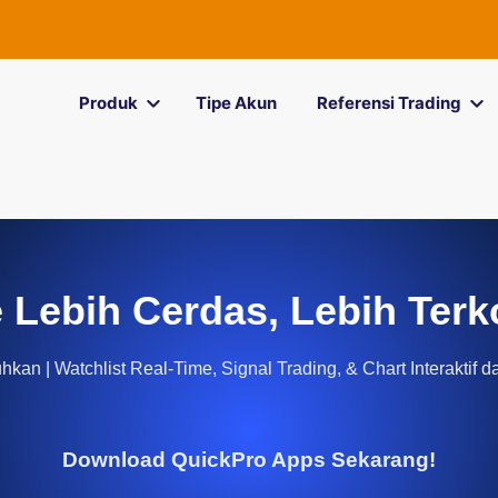
Produk
Tipe Akun
Referensi Trading
 Lebih Cerdas, Lebih Terk
kan | Watchlist Real-Time, Signal Trading, & Chart Interaktif d
Download QuickPro Apps Sekarang!