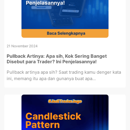
21 November 2024
Pullback Artinya: Apa sih, Kok Sering Banget
Disebut para Trader? Ini Penjelasannya!
Pullback artinya apa sih? Saat trading kamu denger kata
ini, memang itu apa dan gunanya buat apa...