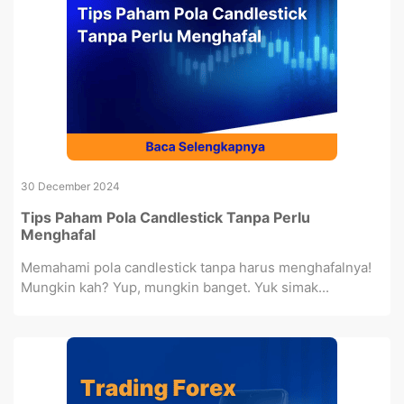
30 December 2024
Tips Paham Pola Candlestick Tanpa Perlu
Menghafal
Memahami pola candlestick tanpa harus menghafalnya!
Mungkin kah? Yup, mungkin banget. Yuk simak...