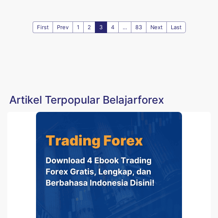
First
Prev
1
2
3
4
...
83
Next
Last
Artikel Terpopular Belajarforex