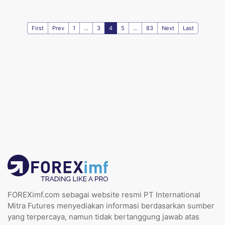
First
Prev
1
...
3
4
5
...
83
Next
Last
FOREXimf.com sebagai website resmi PT International
Mitra Futures menyediakan informasi berdasarkan sumber
yang terpercaya, namun tidak bertanggung jawab atas