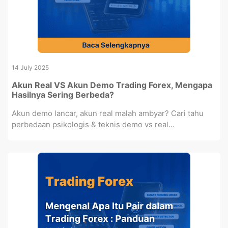
14 July 2025
Akun Real VS Akun Demo Trading Forex, Mengapa
Hasilnya Sering Berbeda?
Akun demo lancar, akun real malah ambyar? Cari tahu
perbedaan psikologis & teknis demo vs real...