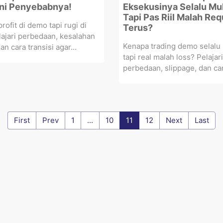
Ini Penyebabnya!
Eksekusinya Selalu Mu
Tapi Pas Riil Malah Re
rofit di demo tapi rugi di
Terus?
lajari perbedaan, kesalahan
Kenapa trading demo selalu 
n cara transisi agar...
tapi real malah loss? Pelajari
perbedaan, slippage, dan car
First
Prev
1
...
10
11
12
Next
Last