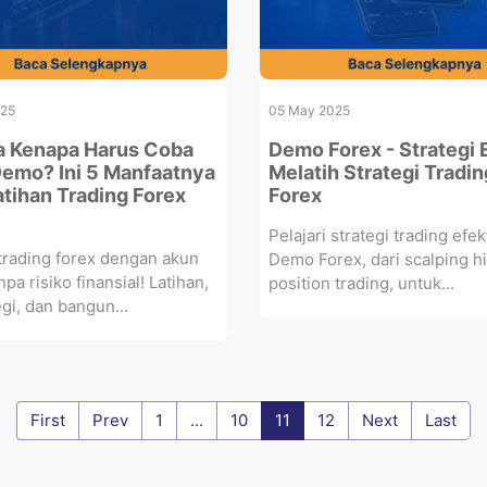
025
05 May 2025
 Kenapa Harus Coba
Demo Forex - Strategi E
emo? Ini 5 Manfaatnya
Melatih Strategi Tradin
atihan Trading Forex
Forex
Pelajari strategi trading efekt
 trading forex dengan akun
Demo Forex, dari scalping h
pa risiko finansial! Latihan,
position trading, untuk...
egi, dan bangun...
First
Prev
1
...
10
11
12
Next
Last