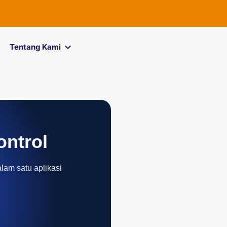
FOREXimf
ki
Tentang Kami
ontrol
alam satu aplikasi