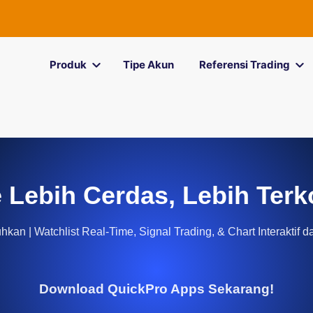
Produk
Tipe Akun
Referensi Trading
 Lebih Cerdas, Lebih Terk
kan | Watchlist Real-Time, Signal Trading, & Chart Interaktif d
Download QuickPro Apps Sekarang!