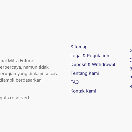
Sitemap
P
Legal & Regulation
D
nal Mitra Futures
Deposit & Withdrawal
erpercaya, namun tidak
B
Tentang Kami
kerugian yang dialami secara
P
 diambil berdasarkan
FAQ
B
Kontak Kami
ights reserved.