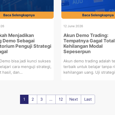
026
12 June 2026
kah Menjadikan
Akun Demo Trading:
g Demo Sebagai
Tempatnya Gagal Total
torium Penguji Strategi
Kehilangan Modal
agal
Sepeserpun
Demo bisa jadi kunci sukses
Akun demo trading adalah t
elajari cara menguji strategi,
terbaik untuk belajar tanpa r
 hasil, dan...
kehilangan uang. Uji strategi,
1
2
3
...
12
Next
Last