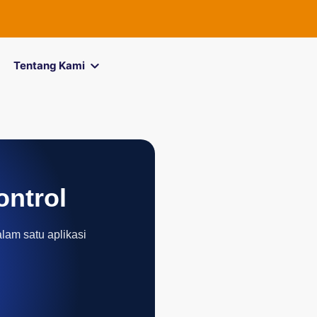
FOREXimf
ki
Tentang Kami
ontrol
alam satu aplikasi