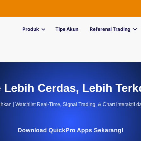
Produk
Tipe Akun
Referensi Trading
 Lebih Cerdas, Lebih Terk
kan | Watchlist Real-Time, Signal Trading, & Chart Interaktif d
Download QuickPro Apps Sekarang!