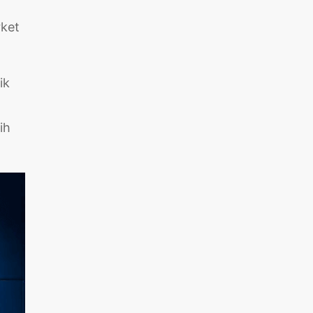
rket
ik
t
ih