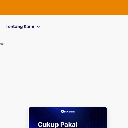
FOREXimf
kini menjad
Tentang Kami
mo!