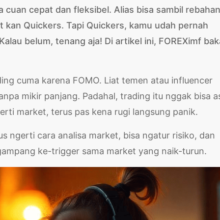
cuan cepat dan fleksibel. Alias bisa sambil rebahan
t kan Quickers. Tapi Quickers, kamu udah pernah
 Kalau belum, tenang aja! Di artikel ini, FOREXimf bak
ading cuma karena FOMO. Liat temen atau influencer
npa mikir panjang. Padahal, trading itu nggak bisa a
erti market, terus pas kena rugi langsung panik.
s ngerti cara analisa market, bisa ngatur risiko, dan
 gampang ke-trigger sama market yang naik-turun.