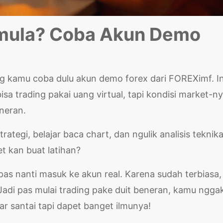
emula? Coba Akun Demo
ing kamu coba dulu akun demo forex dari FOREXimf. In
a trading pakai uang virtual, tapi kondisi market-n
eneran.
ategi, belajar baca chart, dan ngulik analisis teknika
t kan buat latihan?
as nanti masuk ke akun real. Karena sudah terbiasa,
h. Jadi pas mulai trading pake duit beneran, kamu ngga
r santai tapi dapet banget ilmunya!