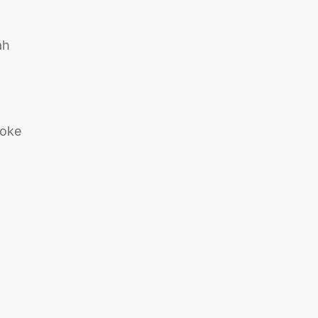
ah
 oke