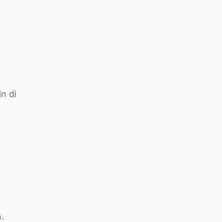
n di
.