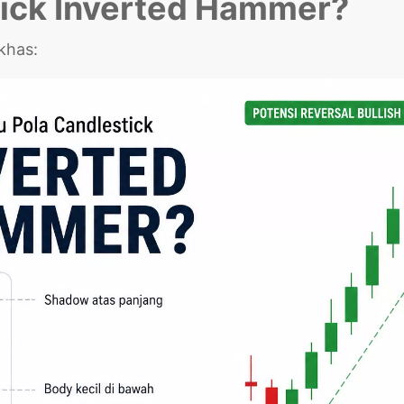
tick Inverted Hammer?
khas: