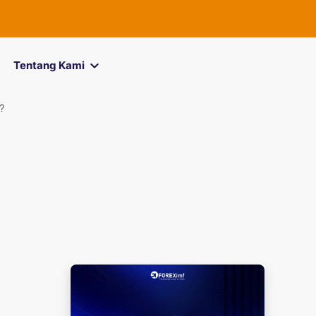
FOREXimf
kini me
Tentang Kami
?