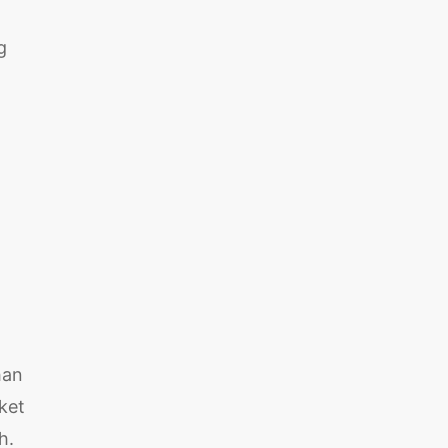
g
han
ket
h.