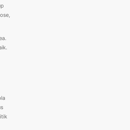
up
lose,
ea.
ik.
la
us
tik