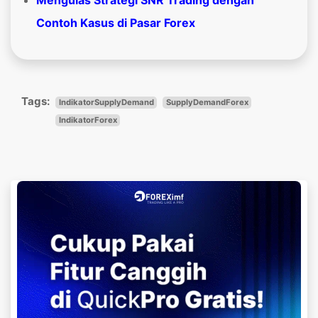
Mengulas Strategi SNR Trading dengan
Contoh Kasus di Pasar Forex
Tags:
IndikatorSupplyDemand
SupplyDemandForex
IndikatorForex