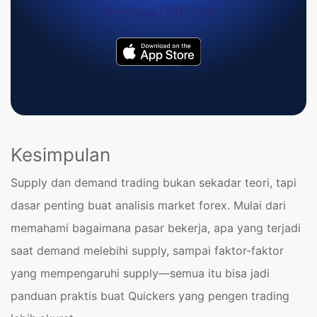
Kesimpulan
Supply dan demand trading bukan sekadar teori, tapi
dasar penting buat analisis market forex. Mulai dari
memahami bagaimana pasar bekerja, apa yang terjadi
saat demand melebihi supply, sampai faktor-faktor
yang mempengaruhi supply—semua itu bisa jadi
panduan praktis buat Quickers yang pengen trading