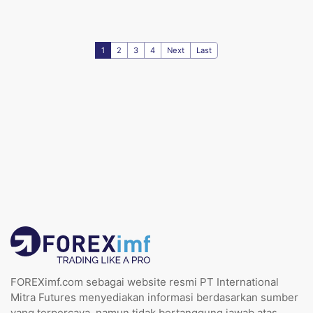
1
2
3
4
Next
Last
FOREXimf.com sebagai website resmi PT International
Mitra Futures menyediakan informasi berdasarkan sumber
yang terpercaya, namun tidak bertanggung jawab atas