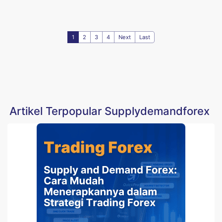
1
2
3
4
Next
Last
Artikel Terpopular Supplydemandforex