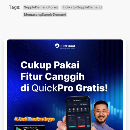
Tags:
SupplyDemandForex
IndikatorSupplyDemand
MemasangSupplyDemand