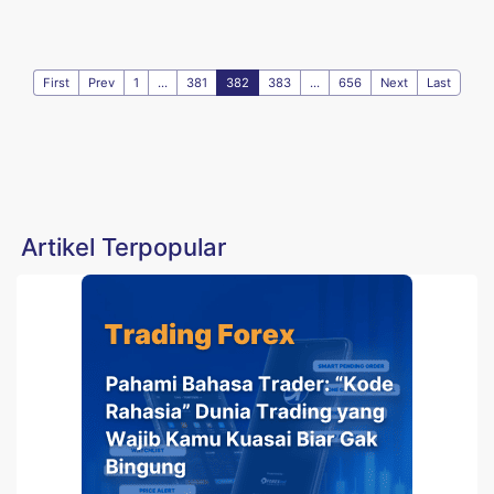
First
Prev
1
...
381
382
383
...
656
Next
Last
Artikel Terpopular