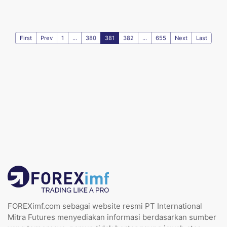
First
Prev
1
...
380
381
382
...
655
Next
Last
FOREXimf.com sebagai website resmi PT International
Mitra Futures menyediakan informasi berdasarkan sumber