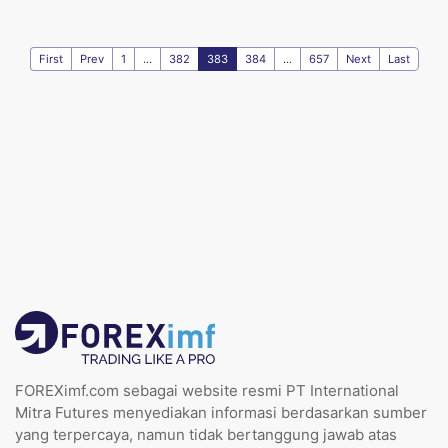
First
Prev
1
...
382
383
384
...
657
Next
Last
FOREXimf.com sebagai website resmi PT International
Mitra Futures menyediakan informasi berdasarkan sumber
yang terpercaya, namun tidak bertanggung jawab atas