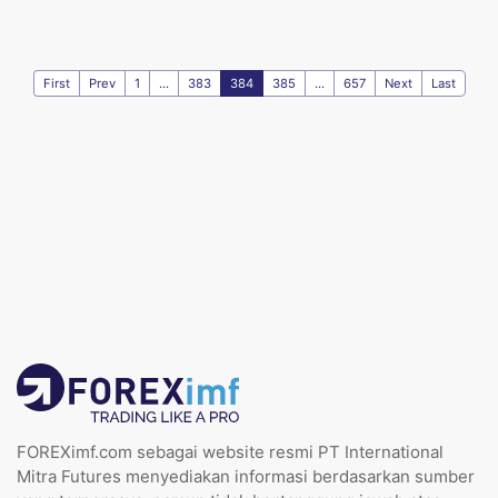
First
Prev
1
...
383
384
385
...
657
Next
Last
FOREXimf.com sebagai website resmi PT International
Mitra Futures menyediakan informasi berdasarkan sumber