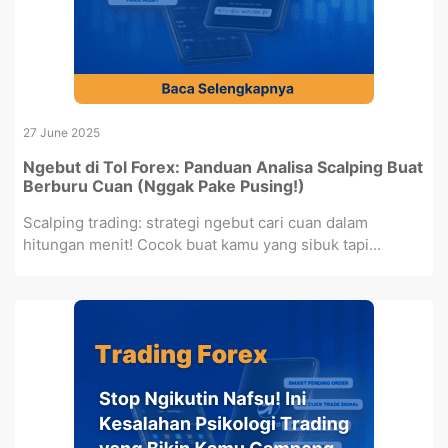
27 June 2025
Ngebut di Tol Forex: Panduan Analisa Scalping Buat
Berburu Cuan (Nggak Pake Pusing!)
Scalping trading: strategi ngebut cari cuan dalam
hitungan menit! Cocok buat kamu yang sibuk tapi...