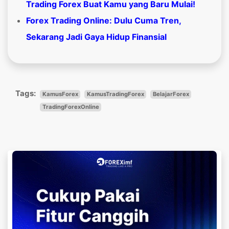
Trading Forex Buat Kamu yang Baru Mulai!
Forex Trading Online: Dulu Cuma Tren,
Sekarang Jadi Gaya Hidup Finansial
Tags:
KamusForex
KamusTradingForex
BelajarForex
TradingForexOnline